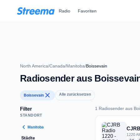
Zum Hauptinhalt springen
Radio
Favoriten
North America
/
Canada
/
Manitoba
/
Boissevain
Radiosender aus Boissevai
close
Alle zurücksetzen
Boissevain
1 Radiosender aus Boi
Filter
STANDORT
1 Radiosender aus 
chevron_left
Manitoba
CJRB
1220 AM
Städte