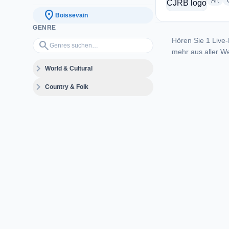
radi
Art
location_on
Boissevain
GENRE
Hören Sie 1 Live-
Genres suchen…
search
mehr aus aller We
expand_more
World & Cultural
expand_more
Country & Folk