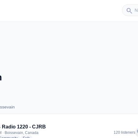
Sender
search
n
ssevain
Boissevain
 Radio 1220 - CJRB
f
120 listeners
 · Boissevain, Canada