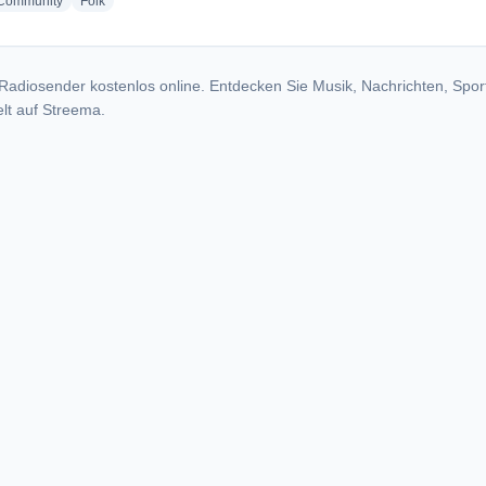
o stations
radio stations
radio stations
Community
Folk
Radiosender kostenlos online. Entdecken Sie Musik, Nachrichten, Spor
lt auf Streema.