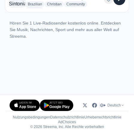
radio stations
radio stations
radio stations
Brazilian
Christian
Community
more genres for Rádio Sintonia FM 87.5
+2
more
Hören Sie 1 Live-Radiosender kostenlos online. Entdecken
Sie Musik, Nachrichten, Sport und mehr aus aller Welt auf
Streema.
LADEN IM
JETZT BEI
Deutsch
App Store
Google Play
Nutzungsbedingungen
Datenschutzrichtlinie
Urheberrechtsrichtlinie
(öffnet in neuem Tab)
AdChoices
© 2026 Streema, Inc. Alle Rechte vorbehalten