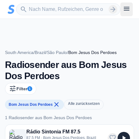
Zum Hauptinhalt springen
Sender suchen
menu
search
arrow_forward
South America
/
Brazil
/
São Paulo
/
Bom Jesus Dos Perdoes
Radiosender aus Bom Jesus
Dos Perdoes
tune
Filter
1
close
Alle zurücksetzen
Bom Jesus Dos Perdoes
1 Radiosender aus Bom Jesus Dos Perdoes
1 Radiosender aus Bom Jesus Dos Perdoes
Rádio Sintonia FM 87.5
favorite
play_arrow
87.5 FM · Bom Jesus Dos Perdoes, Brazil