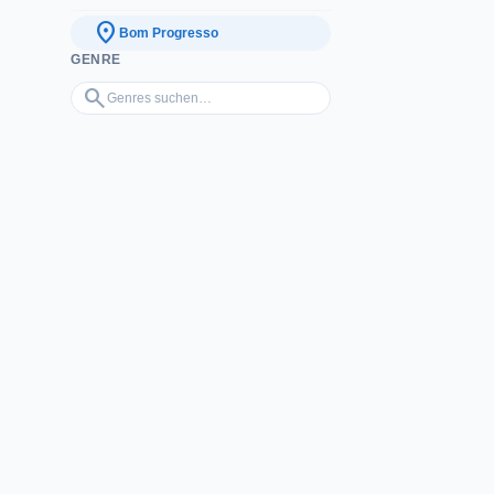
location_on
Bom Progresso
GENRE
Genres suchen…
search