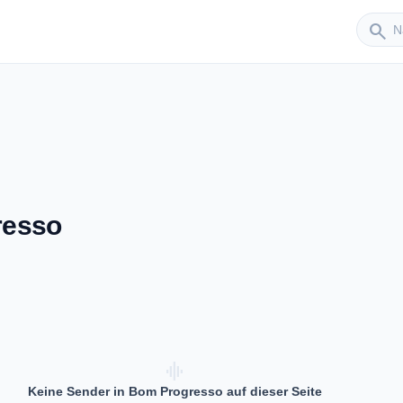
Sender
search
resso
graphic_eq
Keine Sender in Bom Progresso auf dieser Seite