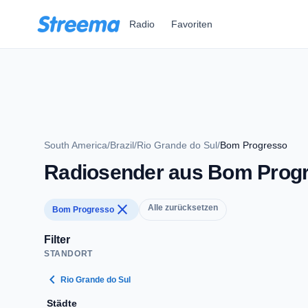
Zum Hauptinhalt springen
Radio
Favoriten
South America
/
Brazil
/
Rio Grande do Sul
/
Bom Progresso
Radiosender aus Bom Prog
close
Alle zurücksetzen
Bom Progresso
Filter
STANDORT
chevron_left
Rio Grande do Sul
Städte