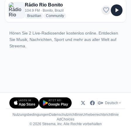
Rádio Rio Bonito
favorite
play_arrow
104.9 FM · Bonito, Brazil
radio stations
radio stations
Brazilian
Community
Hören Sie 2 Live-Radiosender kostenlos online. Entdecken
Sie Musik, Nachrichten, Sport und mehr aus aller Welt auf
Streema.
LADEN IM
JETZT BEI
Deutsch
App Store
Google Play
Nutzungsbedingungen
Datenschutzrichtlinie
Urheberrechtsrichtlinie
(öffnet in neuem Tab)
AdChoices
© 2026 Streema, Inc. Alle Rechte vorbehalten