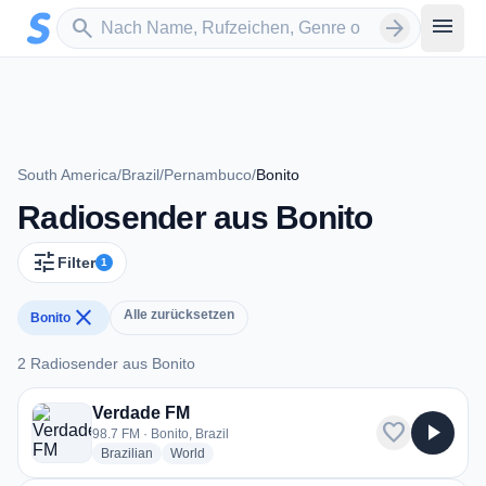
Zum Hauptinhalt springen
Sender suchen
menu
search
arrow_forward
South America
/
Brazil
/
Pernambuco
/
Bonito
Radiosender aus Bonito
tune
Filter
1
close
Alle zurücksetzen
Bonito
2 Radiosender aus Bonito
2 Radiosender aus Bonito
Verdade FM
favorite
play_arrow
98.7 FM · Bonito, Brazil
radio stations
radio stations
Brazilian
World