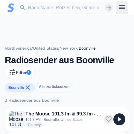
Zum Hauptinhalt springen
Sender suchen
menu
search
arrow_forward
North America
/
United States
/
New York
/
Boonville
Radiosender aus Boonville
tune
Filter
1
close
Alle zurücksetzen
Boonville
3 Radiosender aus Boonville
3 Radiosender aus Boonville
The Moose 101.3 fm & 99.3 fm - WBRV-FM
favorite
play_arrow
101.3 FM · Boonville, United States
radio stations
Country