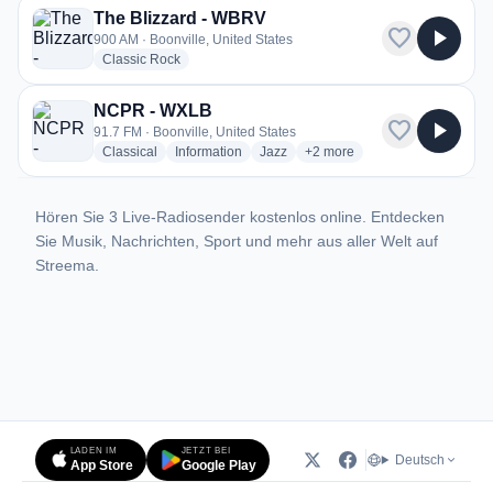
The Blizzard - WBRV
favorite
play_arrow
900 AM · Boonville, United States
radio stations
Classic Rock
NCPR - WXLB
favorite
play_arrow
91.7 FM · Boonville, United States
radio stations
radio stations
radio stations
more genres for NCPR - WX
Classical
Information
Jazz
+2
more
Hören Sie 3 Live-Radiosender kostenlos online. Entdecken
Sie Musik, Nachrichten, Sport und mehr aus aller Welt auf
Streema.
LADEN IM
JETZT BEI
Deutsch
App Store
Google Play