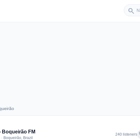
Sender
search
ueirão
oqueirão
o Boqueirão FM
f
240 listeners
· Boqueirão, Brazil