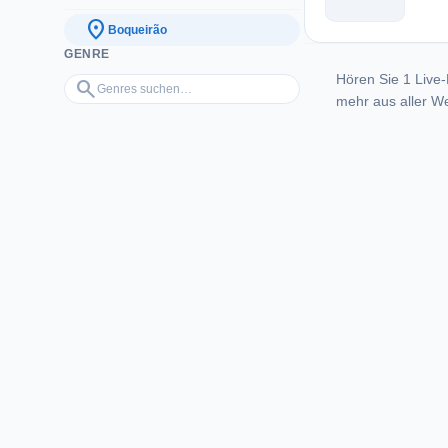
location_on
Boqueirão
GENRE
Hören Sie 1 Live-
Genres suchen…
search
mehr aus aller We