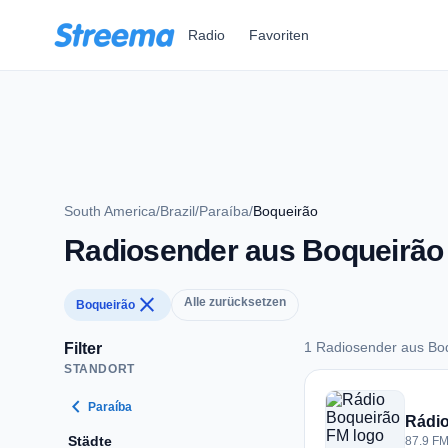
Zum Hauptinhalt springen
Radio
Favoriten
South America
/
Brazil
/
Paraíba
/
Boqueirão
Radiosender aus Boqueirão
close
Alle zurücksetzen
Boqueirão
1 Radiosender aus Boq
Filter
STANDORT
1 Radiosender aus B
chevron_left
Paraíba
Rádi
Städte
87.9 FM 