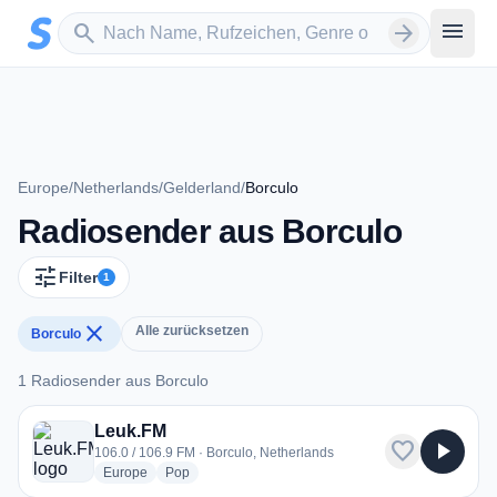
Zum Hauptinhalt springen
Sender suchen
menu
search
arrow_forward
Europe
/
Netherlands
/
Gelderland
/
Borculo
Radiosender aus Borculo
tune
Filter
1
close
Alle zurücksetzen
Borculo
1 Radiosender aus Borculo
1 Radiosender aus Borculo
Leuk.FM
favorite
play_arrow
106.0 / 106.9 FM · Borculo, Netherlands
radio stations
radio stations
Europe
Pop