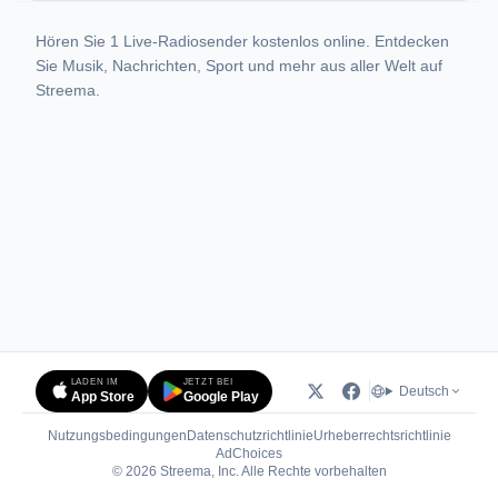
Hören Sie 1 Live-Radiosender kostenlos online. Entdecken
Sie Musik, Nachrichten, Sport und mehr aus aller Welt auf
Streema.
LADEN IM
JETZT BEI
Deutsch
App Store
Google Play
Nutzungsbedingungen
Datenschutzrichtlinie
Urheberrechtsrichtlinie
(öffnet in neuem Tab)
AdChoices
© 2026 Streema, Inc. Alle Rechte vorbehalten