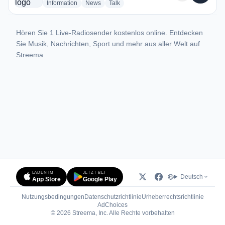
radio stations
radio stations
radio stations
Information
News
Talk
Hören Sie 1 Live-Radiosender kostenlos online. Entdecken
Sie Musik, Nachrichten, Sport und mehr aus aller Welt auf
Streema.
LADEN IM
JETZT BEI
Deutsch
App Store
Google Play
Nutzungsbedingungen
Datenschutzrichtlinie
Urheberrechtsrichtlinie
(öffnet in neuem Tab)
AdChoices
© 2026 Streema, Inc. Alle Rechte vorbehalten