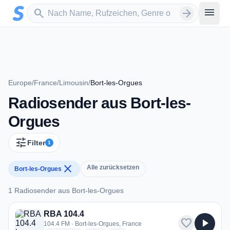
Zum Hauptinhalt springen
Sender suchen
menu
search
arrow_forward
Europe
/
France
/
Limousin
/
Bort-les-Orgues
Radiosender aus Bort-les-
Orgues
tune
Filter
1
close
Alle zurücksetzen
Bort-les-Orgues
1 Radiosender aus Bort-les-Orgues
1 Radiosender aus Bort-les-Orgues
RBA 104.4
favorite
play_arrow
104.4 FM · Bort-les-Orgues, France