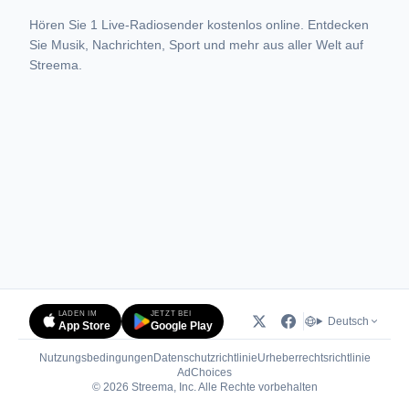
Hören Sie 1 Live-Radiosender kostenlos online. Entdecken
Sie Musik, Nachrichten, Sport und mehr aus aller Welt auf
Streema.
LADEN IM
JETZT BEI
Deutsch
App Store
Google Play
Nutzungsbedingungen
Datenschutzrichtlinie
Urheberrechtsrichtlinie
(öffnet in neuem Tab)
AdChoices
© 2026 Streema, Inc. Alle Rechte vorbehalten