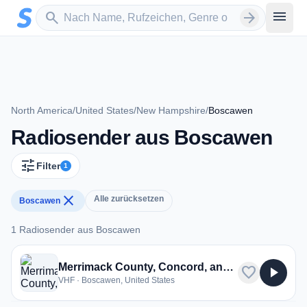
Zum Hauptinhalt springen
Sender suchen
menu
search
arrow_forward
North America
/
United States
/
New Hampshire
/
Boscawen
Radiosender aus Boscawen
tune
Filter
1
close
Alle zurücksetzen
Boscawen
1 Radiosender aus Boscawen
1 Radiosender aus Boscawen
Merrimack County, Concord, and Hooksett Police, CAFMA Fire
favorite
play_arrow
VHF · Boscawen, United States