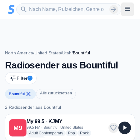
Zum Hauptinhalt springen
Sender suchen
menu
search
arrow_forward
North America
/
United States
/
Utah
/
Bountiful
Radiosender aus Bountiful
tune
Filter
1
close
Alle zurücksetzen
Bountiful
2 Radiosender aus Bountiful
2 Radiosender aus Bountiful
My 99.5 - KJMY
favorite
play_arrow
M9
99.5 FM · Bountiful, United States
radio stations
radio stations
radio stations
Adult Contemporary
Pop
Rock
more genres for My 99.5 - KJMY
+1
more