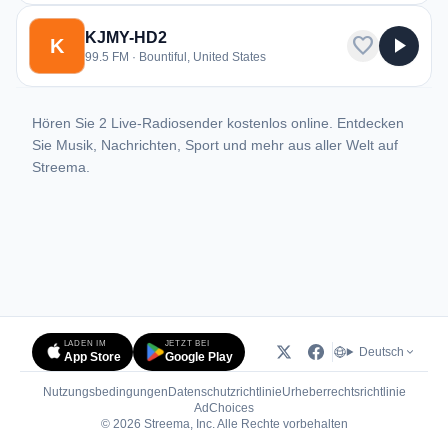
KJMY-HD2
favorite
play_arrow
K
99.5 FM · Bountiful, United States
Hören Sie 2 Live-Radiosender kostenlos online. Entdecken
Sie Musik, Nachrichten, Sport und mehr aus aller Welt auf
Streema.
LADEN IM
JETZT BEI
Deutsch
App Store
Google Play
Nutzungsbedingungen
Datenschutzrichtlinie
Urheberrechtsrichtlinie
(öffnet in neuem Tab)
AdChoices
© 2026 Streema, Inc. Alle Rechte vorbehalten