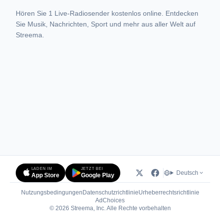
Hören Sie 1 Live-Radiosender kostenlos online. Entdecken
Sie Musik, Nachrichten, Sport und mehr aus aller Welt auf
Streema.
LADEN IM
JETZT BEI
Deutsch
App Store
Google Play
Nutzungsbedingungen
Datenschutzrichtlinie
Urheberrechtsrichtlinie
(öffnet in neuem Tab)
AdChoices
© 2026 Streema, Inc. Alle Rechte vorbehalten