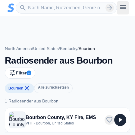
Zum Hauptinhalt springen
Sender suchen
menu
search
arrow_forward
North America
/
United States
/
Kentucky
/
Bourbon
Radiosender aus Bourbon
tune
Filter
1
close
Alle zurücksetzen
Bourbon
1 Radiosender aus Bourbon
1 Radiosender aus Bourbon
Bourbon County, KY Fire, EMS
favorite
play_arrow
VHF · Bourbon, United States