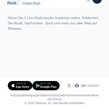
radio stations
Classic Rock
Hören Sie 1 Live-Radiosender kostenlos online. Entdecken
Sie Musik, Nachrichten, Sport und mehr aus aller Welt auf
Streema.
LADEN IM
JETZT BEI
Deutsch
App Store
Google Play
Nutzungsbedingungen
Datenschutzrichtlinie
Urheberrechtsrichtlinie
(öffnet in neuem Tab)
AdChoices
© 2026 Streema, Inc. Alle Rechte vorbehalten