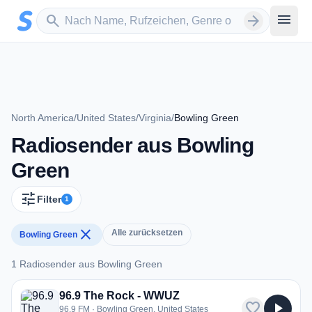
Zum Hauptinhalt springen
Sender suchen
menu
search
arrow_forward
North America
/
United States
/
Virginia
/
Bowling Green
Radiosender aus Bowling
Green
tune
Filter
1
close
Alle zurücksetzen
Bowling Green
1 Radiosender aus Bowling Green
1 Radiosender aus Bowling Green
96.9 The Rock - WWUZ
favorite
play_arrow
96.9 FM · Bowling Green, United States