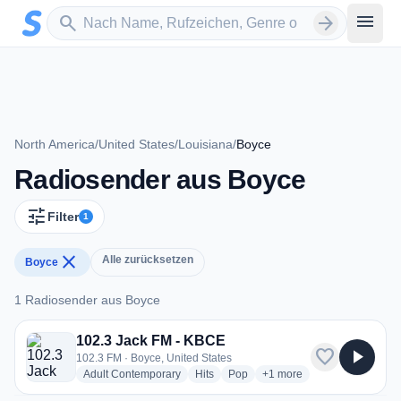
Zum Hauptinhalt springen
Sender suchen
menu
search
arrow_forward
North America
/
United States
/
Louisiana
/
Boyce
Radiosender aus Boyce
tune
Filter
1
close
Alle zurücksetzen
Boyce
1 Radiosender aus Boyce
1 Radiosender aus Boyce
102.3 Jack FM - KBCE
favorite
play_arrow
102.3 FM · Boyce, United States
radio stations
radio stations
radio stations
more genres for 102.3 Ja
Adult Contemporary
Hits
Pop
+1
more