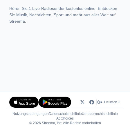
Hören Sie 1 Live-Radiosender kostenlos online. Entdecken
Sie Musik, Nachrichten, Sport und mehr aus aller Welt auf
Streema.
LADEN IM
JETZT BEI
Deutsch
App Store
Google Play
Nutzungsbedingungen
Datenschutzrichtlinie
Urheberrechtsrichtlinie
(öffnet in neuem Tab)
AdChoices
© 2026 Streema, Inc. Alle Rechte vorbehalten