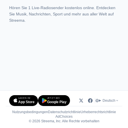
Hören Sie 1 Live-Radiosender kostenlos online. Entdecken
Sie Musik, Nachrichten, Sport und mehr aus aller Welt auf
Streema.
LADEN IM
JETZT BEI
Deutsch
App Store
Google Play
Nutzungsbedingungen
Datenschutzrichtlinie
Urheberrechtsrichtlinie
(öffnet in neuem Tab)
AdChoices
© 2026 Streema, Inc. Alle Rechte vorbehalten