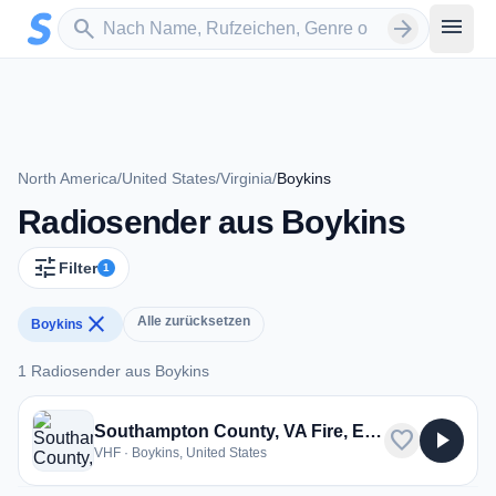
Zum Hauptinhalt springen
Sender suchen
menu
search
arrow_forward
North America
/
United States
/
Virginia
/
Boykins
Radiosender aus Boykins
tune
Filter
1
close
Alle zurücksetzen
Boykins
1 Radiosender aus Boykins
1 Radiosender aus Boykins
Southampton County, VA Fire, EMS
favorite
play_arrow
VHF · Boykins, United States