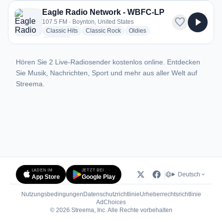
Eagle Radio Network - WBFC-LP
favorite
play_arrow
107.5 FM · Boynton, United States
radio stations
radio stations
radio stations
Classic Hits
Classic Rock
Oldies
more genres for Eagle Radio Network - WBFC-LP
+2
more
Hören Sie 2 Live-Radiosender kostenlos online. Entdecken
Sie Musik, Nachrichten, Sport und mehr aus aller Welt auf
Streema.
LADEN IM
JETZT BEI
Deutsch
App Store
Google Play
Nutzungsbedingungen
Datenschutzrichtlinie
Urheberrechtsrichtlinie
(öffnet in neuem Tab)
AdChoices
© 2026 Streema, Inc. Alle Rechte vorbehalten