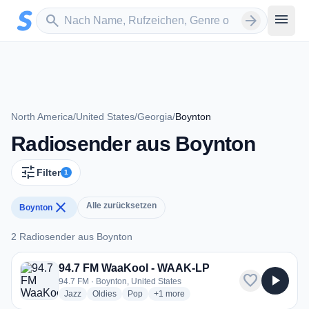
Zum Hauptinhalt springen
Sender suchen
menu
search
arrow_forward
North America
/
United States
/
Georgia
/
Boynton
Radiosender aus Boynton
tune
Filter
1
close
Alle zurücksetzen
Boynton
2 Radiosender aus Boynton
2 Radiosender aus Boynton
94.7 FM WaaKool - WAAK-LP
favorite
play_arrow
94.7 FM · Boynton, United States
radio stations
radio stations
radio stations
more genres for 94.7 FM WaaKool - 
Jazz
Oldies
Pop
+1
more