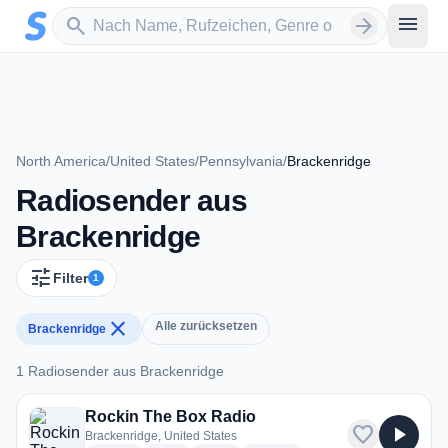
Zum Hauptinhalt springen
Sender suchen
menu
search
arrow_forward
North America
/
United States
/
Pennsylvania
/
Brackenridge
Radiosender aus
Brackenridge
tune
Filter
1
close
Alle zurücksetzen
Brackenridge
1 Radiosender aus Brackenridge
1 Radiosender aus Brackenridge
Rockin The Box Radio
favorite
play_arrow
Brackenridge, United States