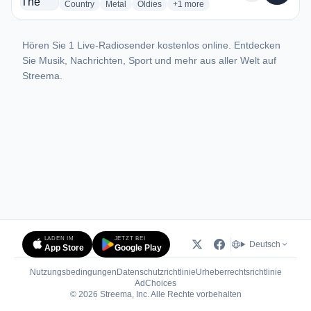
radio stations
radio stations
radio stations
more genres for Rockin The Box 
Country
Metal
Oldies
+1
more
Hören Sie 1 Live-Radiosender kostenlos online. Entdecken
Sie Musik, Nachrichten, Sport und mehr aus aller Welt auf
Streema.
LADEN IM
JETZT BEI
Deutsch
App Store
Google Play
Nutzungsbedingungen
Datenschutzrichtlinie
Urheberrechtsrichtlinie
(öffnet in neuem Tab)
AdChoices
© 2026 Streema, Inc. Alle Rechte vorbehalten