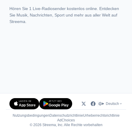
Hören Sie 1 Live-Radiosender kostenlos online. Entdecken
Sie Musik, Nachrichten, Sport und mehr aus aller Welt auf
Streema.
LADEN IM
JETZT BEI
Deutsch
App Store
Google Play
Nutzungsbedingungen
Datenschutzrichtlinie
Urheberrechtsrichtlinie
(öffnet in neuem Tab)
AdChoices
© 2026 Streema, Inc. Alle Rechte vorbehalten