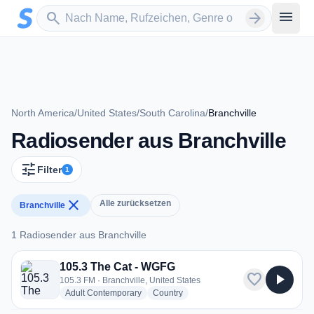
Zum Hauptinhalt springen
Sender suchen
menu
search
arrow_forward
North America
/
United States
/
South Carolina
/
Branchville
Radiosender aus Branchville
tune
Filter
1
close
Alle zurücksetzen
Branchville
1 Radiosender aus Branchville
1 Radiosender aus Branchville
105.3 The Cat - WGFG
favorite
play_arrow
105.3 FM · Branchville, United States
radio stations
radio stations
Adult Contemporary
Country