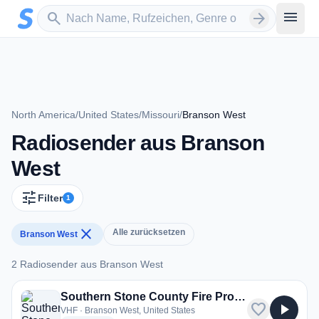
Zum Hauptinhalt springen
Sender suchen
menu
search
arrow_forward
North America
/
United States
/
Missouri
/
Branson West
Radiosender aus Branson
West
tune
Filter
1
close
Alle zurücksetzen
Branson West
2 Radiosender aus Branson West
2 Radiosender aus Branson West
Southern Stone County Fire Protection District and EMS
favorite
play_arrow
VHF · Branson West, United States