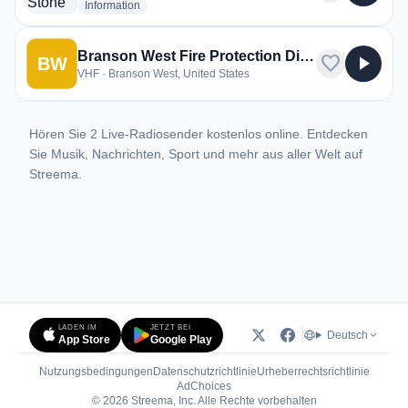
radio stations
Information
Branson West Fire Protection District
favorite
play_arrow
BW
VHF · Branson West, United States
Hören Sie 2 Live-Radiosender kostenlos online. Entdecken
Sie Musik, Nachrichten, Sport und mehr aus aller Welt auf
Streema.
LADEN IM
JETZT BEI
Deutsch
App Store
Google Play
Nutzungsbedingungen
Datenschutzrichtlinie
Urheberrechtsrichtlinie
(öffnet in neuem Tab)
AdChoices
© 2026 Streema, Inc. Alle Rechte vorbehalten