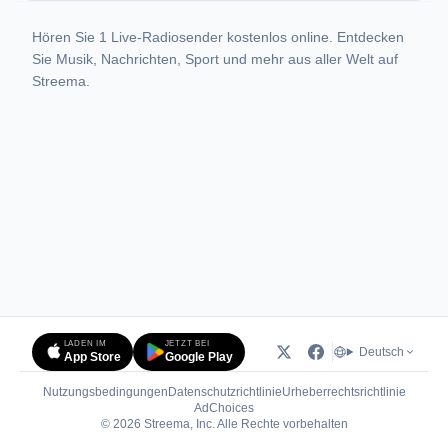
Hören Sie 1 Live-Radiosender kostenlos online. Entdecken
Sie Musik, Nachrichten, Sport und mehr aus aller Welt auf
Streema.
LADEN IM
JETZT BEI
Deutsch
App Store
Google Play
Nutzungsbedingungen
Datenschutzrichtlinie
Urheberrechtsrichtlinie
(öffnet in neuem Tab)
AdChoices
© 2026 Streema, Inc. Alle Rechte vorbehalten