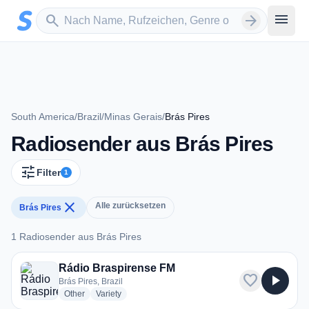
Zum Hauptinhalt springen
Sender suchen
menu
search
arrow_forward
South America
/
Brazil
/
Minas Gerais
/
Brás Pires
Radiosender aus Brás Pires
tune
Filter
1
close
Alle zurücksetzen
Brás Pires
1 Radiosender aus Brás Pires
1 Radiosender aus Brás Pires
Rádio Braspirense FM
favorite
play_arrow
Brás Pires, Brazil
radio stations
radio stations
Other
Variety