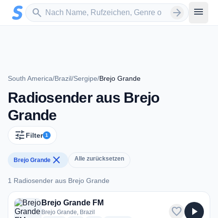
Zum Hauptinhalt springen
Sender suchen
menu
search
arrow_forward
South America
/
Brazil
/
Sergipe
/
Brejo Grande
Radiosender aus Brejo
Grande
tune
Filter
1
close
Alle zurücksetzen
Brejo Grande
1 Radiosender aus Brejo Grande
1 Radiosender aus Brejo Grande
Brejo Grande FM
favorite
play_arrow
Brejo Grande, Brazil