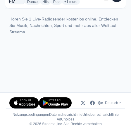
radio stations
radio stations
radio stations
more genres for Brejo Grande FM
Dance
Hits
Pop
+1
more
Hören Sie 1 Live-Radiosender kostenlos online. Entdecken
Sie Musik, Nachrichten, Sport und mehr aus aller Welt auf
Streema.
LADEN IM
JETZT BEI
Deutsch
App Store
Google Play
Nutzungsbedingungen
Datenschutzrichtlinie
Urheberrechtsrichtlinie
(öffnet in neuem Tab)
AdChoices
© 2026 Streema, Inc. Alle Rechte vorbehalten