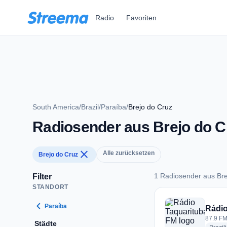
Zum Hauptinhalt springen
Radio
Favoriten
South America
/
Brazil
/
Paraíba
/
Brejo do Cruz
Radiosender aus Brejo do C
close
Alle zurücksetzen
Brejo do Cruz
1 Radiosender aus Bre
Filter
STANDORT
1 Radiosender aus 
chevron_left
Paraíba
Rádio
87.9 FM 
Städte