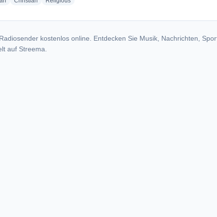
radio stations
radio stations
radio stations
ian
Christian
Religious
Radiosender kostenlos online. Entdecken Sie Musik, Nachrichten, Spor
lt auf Streema.