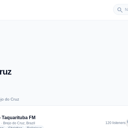
Sender
search
ruz
jo do Cruz
Brejo do Cruz
 Taquarituba FM
f
120 listeners
· Brejo do Cruz, Brazil