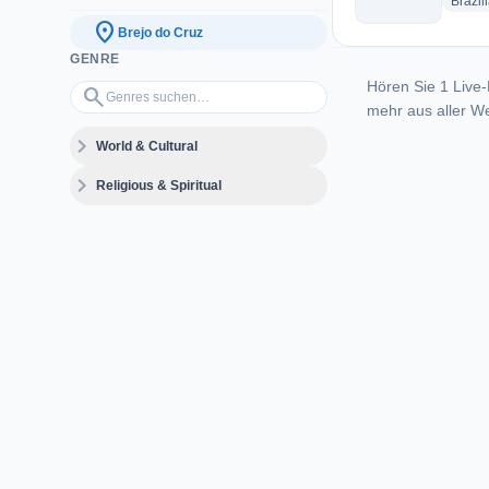
Brazil
location_on
Brejo do Cruz
GENRE
Hören Sie 1 Live-
Genres suchen…
search
mehr aus aller We
expand_more
World & Cultural
expand_more
Religious & Spiritual