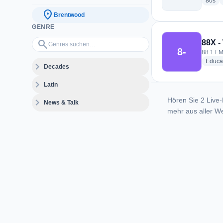
rad
80s
location_on
Brentwood
GENRE
Genres suchen…
search
88X 
8-
88.1 FM
Educa
expand_more
Decades
expand_more
Latin
Hören Sie 2 Live-
expand_more
News & Talk
mehr aus aller We