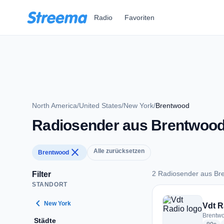
Zum Hauptinhalt springen
Radio
Favoriten
North America
/
United States
/
New York
/
Brentwood
Radiosender aus Brentwoo
close
Alle zurücksetzen
Brentwood
2 Radiosender aus Br
Filter
STANDORT
2 Radiosender aus 
chevron_left
New York
Vdt R
Brentwo
Städte