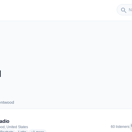
Sender
search
d
entwood
Brentwood
adio
f
60 listeners
od, United States