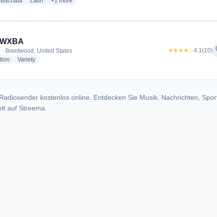
io stations
radio stations
radio stations
more genres for Vdt Radio
Bachata
Latin
+1
more
- WXBA
f
★★★★☆
4.1
(10)
 · Brentwood, United States
radio stations
radio stations
tion
Variety
Radiosender kostenlos online. Entdecken Sie Musik, Nachrichten, Spor
lt auf Streema.