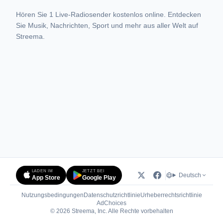
Hören Sie 1 Live-Radiosender kostenlos online. Entdecken
Sie Musik, Nachrichten, Sport und mehr aus aller Welt auf
Streema.
LADEN IM
JETZT BEI
Deutsch
App Store
Google Play
Nutzungsbedingungen
Datenschutzrichtlinie
Urheberrechtsrichtlinie
(öffnet in neuem Tab)
AdChoices
© 2026 Streema, Inc. Alle Rechte vorbehalten