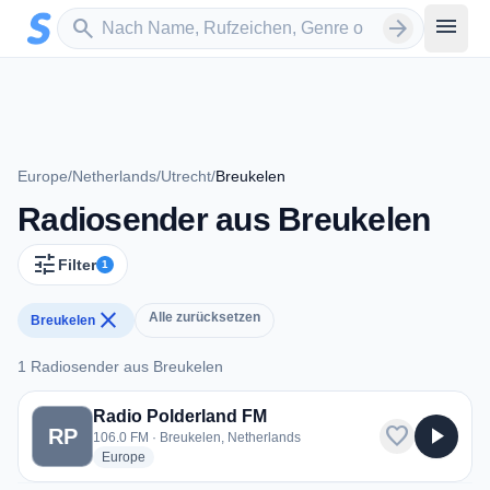
Zum Hauptinhalt springen
Sender suchen
menu
search
arrow_forward
Europe
/
Netherlands
/
Utrecht
/
Breukelen
Radiosender aus Breukelen
tune
Filter
1
close
Alle zurücksetzen
Breukelen
1 Radiosender aus Breukelen
1 Radiosender aus Breukelen
Radio Polderland FM
favorite
play_arrow
RP
106.0 FM · Breukelen, Netherlands
radio stations
Europe