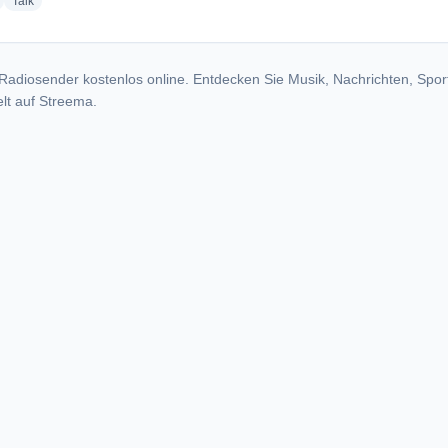
radio stations
radio stations
Talk
Radiosender kostenlos online. Entdecken Sie Musik, Nachrichten, Spor
lt auf Streema.