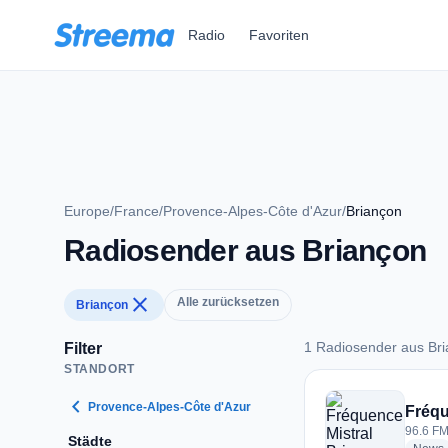
Zum Hauptinhalt springen
Radio
Favoriten
Europe
/
France
/
Provence-Alpes-Côte d'Azur
/
Briançon
Radiosender aus Briançon
close
Alle zurücksetzen
Briançon
1 Radiosender aus Br
Filter
STANDORT
1 Radiosender aus 
chevron_left
Provence-Alpes-Côte d'Azur
Fréqu
96.6 FM
Städte