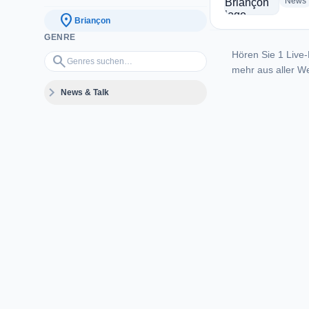
News
location_on
Briançon
GENRE
Hören Sie 1 Live-
Genres suchen…
search
mehr aus aller We
expand_more
News & Talk