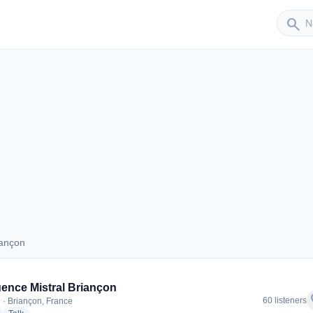
Sender
search
iançon
Briançon
ence Mistral Briançon
f
60 listeners
 · Briançon, France