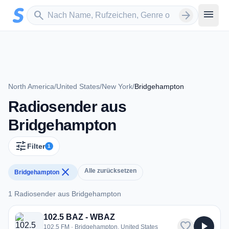
Zum Hauptinhalt springen
Sender suchen
menu
search
arrow_forward
North America
/
United States
/
New York
/
Bridgehampton
Radiosender aus
Bridgehampton
tune
Filter
1
close
Alle zurücksetzen
Bridgehampton
1 Radiosender aus Bridgehampton
1 Radiosender aus Bridgehampton
102.5 BAZ - WBAZ
favorite
play_arrow
102.5 FM · Bridgehampton, United States