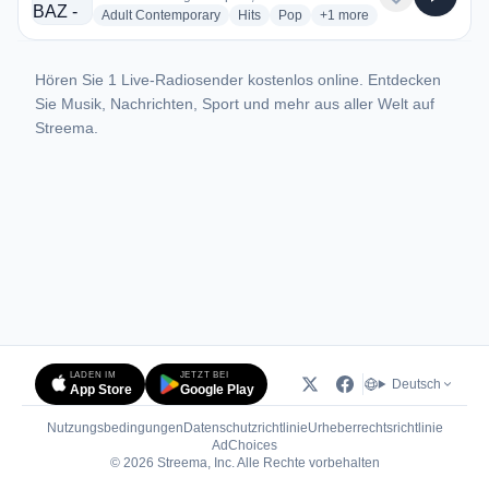
radio stations
radio stations
radio stations
more genres for 102.5 B
Adult Contemporary
Hits
Pop
+1
more
Hören Sie 1 Live-Radiosender kostenlos online. Entdecken
Sie Musik, Nachrichten, Sport und mehr aus aller Welt auf
Streema.
LADEN IM
JETZT BEI
Deutsch
App Store
Google Play
Nutzungsbedingungen
Datenschutzrichtlinie
Urheberrechtsrichtlinie
(öffnet in neuem Tab)
AdChoices
© 2026 Streema, Inc. Alle Rechte vorbehalten