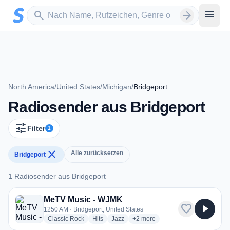
Zum Hauptinhalt springen
Sender suchen
menu
search
arrow_forward
North America
/
United States
/
Michigan
/
Bridgeport
Radiosender aus Bridgeport
tune
Filter
1
close
Alle zurücksetzen
Bridgeport
1 Radiosender aus Bridgeport
1 Radiosender aus Bridgeport
MeTV Music - WJMK
favorite
play_arrow
1250 AM · Bridgeport, United States
radio stations
radio stations
radio stations
more genres for MeTV Music - 
Classic Rock
Hits
Jazz
+2
more