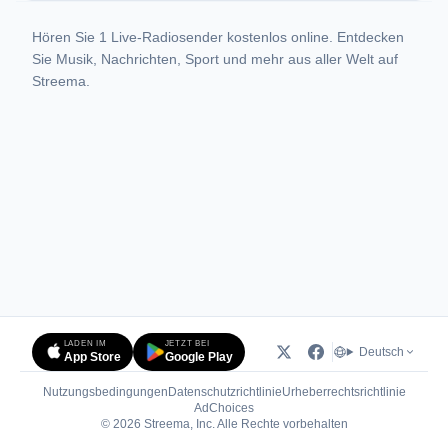
Hören Sie 1 Live-Radiosender kostenlos online. Entdecken
Sie Musik, Nachrichten, Sport und mehr aus aller Welt auf
Streema.
LADEN IM
JETZT BEI
Deutsch
App Store
Google Play
Nutzungsbedingungen
Datenschutzrichtlinie
Urheberrechtsrichtlinie
(öffnet in neuem Tab)
AdChoices
© 2026 Streema, Inc. Alle Rechte vorbehalten