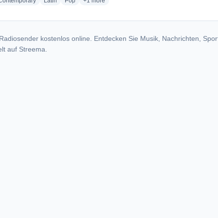
radio stations
radio stations
radio stations
more genres for Luna 98.3 - KBOC
 Contemporary
Latin
Pop
+1
more
Radiosender kostenlos online. Entdecken Sie Musik, Nachrichten, Spor
lt auf Streema.