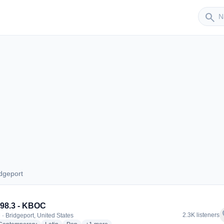
Sender
search
dgeport
ridgeport
98.3 - KBOC
f
2.3K listeners
 · Bridgeport, United States