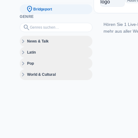
Adult
location_on
Bridgeport
GENRE
Hören Sie 1 Live-
Genres suchen…
search
mehr aus aller We
expand_more
News & Talk
expand_more
Latin
expand_more
Pop
expand_more
World & Cultural