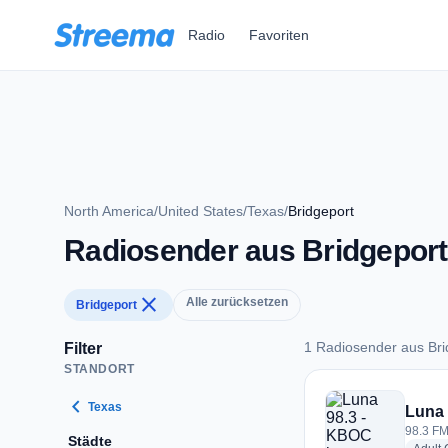
Zum Hauptinhalt springen
Radio
Favoriten
North America
/
United States
/
Texas
/
Bridgeport
Radiosender aus Bridgeport
close
Alle zurücksetzen
Bridgeport
1 Radiosender aus Bri
Filter
STANDORT
1 Radiosender aus B
chevron_left
Texas
Luna 
98.3 FM
Städte