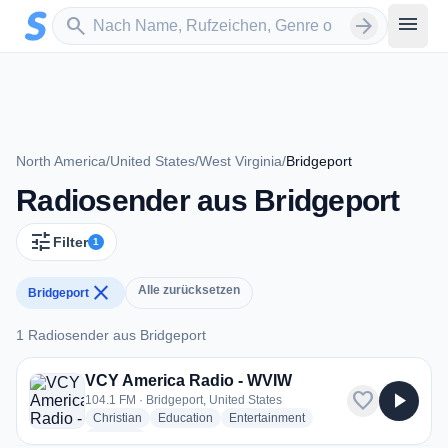
Zum Hauptinhalt springen
Sender suchen
menu
search
arrow_forward
North America
/
United States
/
West Virginia
/
Bridgeport
Radiosender aus Bridgeport
tune
Filter
1
close
Alle zurücksetzen
Bridgeport
1 Radiosender aus Bridgeport
1 Radiosender aus Bridgeport
VCY America Radio - WVIW
favorite
play_arrow
104.1 FM · Bridgeport, United States
radio stations
radio stations
radio stations
Christian
Education
Entertainment
more genres for VCY America Radio - WVIW
+2
more