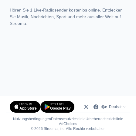
Hören Sie 1 Live-Radiosender kostenlos online. Entdecken
Sie Musik, Nachrichten, Sport und mehr aus aller Welt auf
Streema.
LADEN IM
JETZT BEI
Deutsch
App Store
Google Play
Nutzungsbedingungen
Datenschutzrichtlinie
Urheberrechtsrichtlinie
(öffnet in neuem Tab)
AdChoices
© 2026 Streema, Inc. Alle Rechte vorbehalten