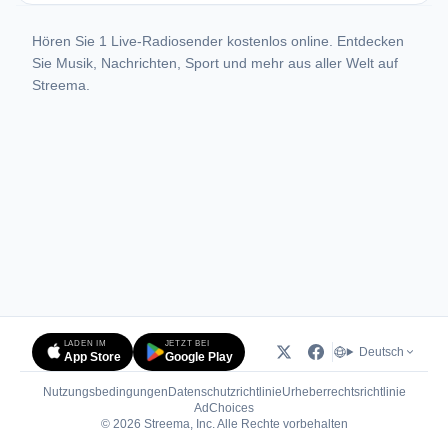
Hören Sie 1 Live-Radiosender kostenlos online. Entdecken
Sie Musik, Nachrichten, Sport und mehr aus aller Welt auf
Streema.
LADEN IM
JETZT BEI
Deutsch
App Store
Google Play
Nutzungsbedingungen
Datenschutzrichtlinie
Urheberrechtsrichtlinie
(öffnet in neuem Tab)
AdChoices
© 2026 Streema, Inc. Alle Rechte vorbehalten