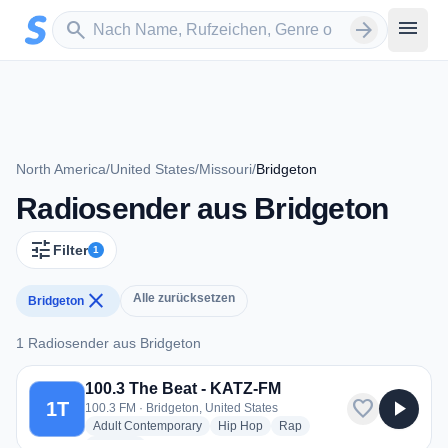
Zum Hauptinhalt springen
Sender suchen
menu
search
arrow_forward
North America
/
United States
/
Missouri
/
Bridgeton
Radiosender aus Bridgeton
tune
Filter
1
close
Alle zurücksetzen
Bridgeton
1 Radiosender aus Bridgeton
1 Radiosender aus Bridgeton
100.3 The Beat - KATZ-FM
favorite
play_arrow
1T
100.3 FM · Bridgeton, United States
radio stations
radio stations
radio stations
Adult Contemporary
Hip Hop
Rap
more genres for 100.3 The Beat - KATZ-FM
+1
more