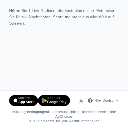
Hören Sie 1 Live-Radiosender kostenlos online. Entdecken
Sie Musik, Nachrichten, Sport und mehr aus aller Welt auf
Streema.
LADEN IM
JETZT BEI
Deutsch
App Store
Google Play
Nutzungsbedingungen
Datenschutzrichtlinie
Urheberrechtsrichtlinie
(öffnet in neuem Tab)
AdChoices
© 2026 Streema, Inc. Alle Rechte vorbehalten