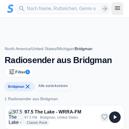
Zum Hauptinhalt springen
Sender suchen
menu
search
arrow_forward
North America
/
United States
/
Michigan
/
Bridgman
Radiosender aus Bridgman
tune
Filter
1
close
Alle zurücksetzen
Bridgman
1 Radiosender aus Bridgman
1 Radiosender aus Bridgman
97.5 The Lake - WRRA-FM
favorite
play_arrow
97.5 FM · Bridgman, United States
radio stations
Classic Rock