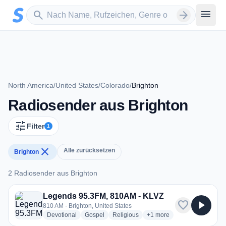
Zum Hauptinhalt springen
Sender suchen
menu
search
arrow_forward
North America
/
United States
/
Colorado
/
Brighton
Radiosender aus Brighton
tune
Filter
1
close
Alle zurücksetzen
Brighton
2 Radiosender aus Brighton
2 Radiosender aus Brighton
Legends 95.3FM, 810AM - KLVZ
favorite
play_arrow
810 AM · Brighton, United States
radio stations
radio stations
radio stations
more genres for Legends
Devotional
Gospel
Religious
+1
more