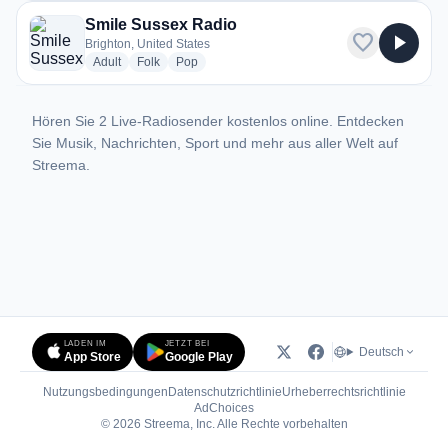
Smile Sussex Radio
favorite
play_arrow
Brighton, United States
radio stations
radio stations
radio stations
Adult
Folk
Pop
Hören Sie 2 Live-Radiosender kostenlos online. Entdecken
Sie Musik, Nachrichten, Sport und mehr aus aller Welt auf
Streema.
LADEN IM
JETZT BEI
Deutsch
App Store
Google Play
Nutzungsbedingungen
Datenschutzrichtlinie
Urheberrechtsrichtlinie
(öffnet in neuem Tab)
AdChoices
© 2026 Streema, Inc. Alle Rechte vorbehalten