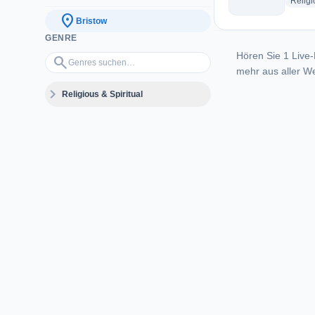
Religi
location_on
Bristow
GENRE
Hören Sie 1 Live-
Genres suchen…
search
mehr aus aller We
expand_more
Religious & Spiritual