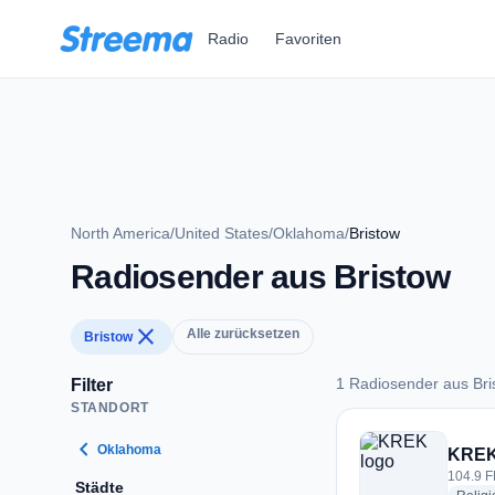
Zum Hauptinhalt springen
Radio
Favoriten
North America
/
United States
/
Oklahoma
/
Bristow
Radiosender aus Bristow
close
Alle zurücksetzen
Bristow
1 Radiosender aus Bri
Filter
STANDORT
1 Radiosender aus 
chevron_left
Oklahoma
KRE
104.9 F
Städte