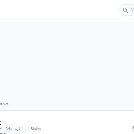
Sender
search
stow
Bristow
K
f
M · Bristow, United States