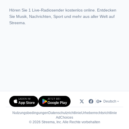
Hören Sie 1 Live-Radiosender kostenlos online. Entdecken
Sie Musik, Nachrichten, Sport und mehr aus aller Welt auf
Streema.
LADEN IM
JETZT BEI
Deutsch
App Store
Google Play
Nutzungsbedingungen
Datenschutzrichtlinie
Urheberrechtsrichtlinie
(öffnet in neuem Tab)
AdChoices
© 2026 Streema, Inc. Alle Rechte vorbehalten