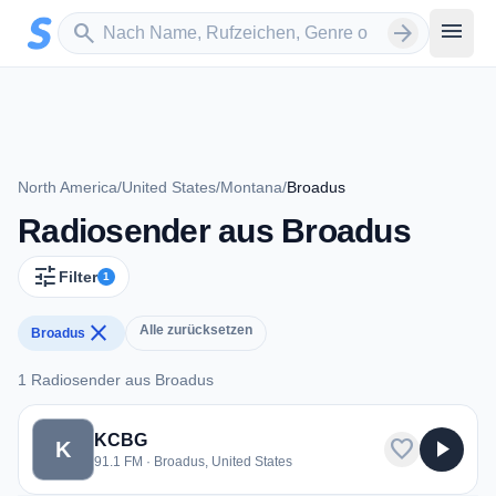
Zum Hauptinhalt springen
Sender suchen
menu
search
arrow_forward
North America
/
United States
/
Montana
/
Broadus
Radiosender aus Broadus
tune
Filter
1
close
Alle zurücksetzen
Broadus
1 Radiosender aus Broadus
1 Radiosender aus Broadus
KCBG
favorite
play_arrow
K
91.1 FM · Broadus, United States