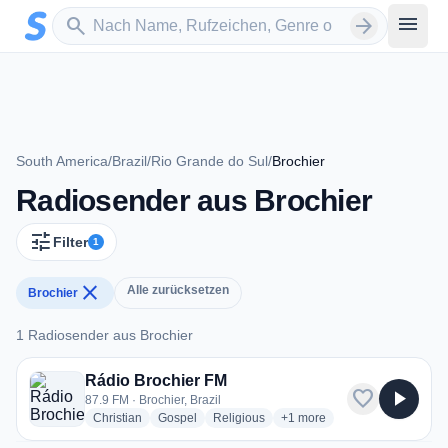
Zum Hauptinhalt springen
Sender suchen
menu
search
arrow_forward
South America
/
Brazil
/
Rio Grande do Sul
/
Brochier
Radiosender aus Brochier
tune
Filter
1
close
Alle zurücksetzen
Brochier
1 Radiosender aus Brochier
1 Radiosender aus Brochier
Rádio Brochier FM
favorite
play_arrow
87.9 FM · Brochier, Brazil
radio stations
radio stations
radio stations
more genres for Rádio Broc
Christian
Gospel
Religious
+1
more