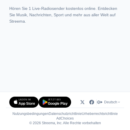
Hören Sie 1 Live-Radiosender kostenlos online. Entdecken
Sie Musik, Nachrichten, Sport und mehr aus aller Welt auf
Streema.
LADEN IM
JETZT BEI
Deutsch
App Store
Google Play
Nutzungsbedingungen
Datenschutzrichtlinie
Urheberrechtsrichtlinie
(öffnet in neuem Tab)
AdChoices
© 2026 Streema, Inc. Alle Rechte vorbehalten