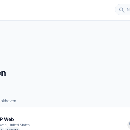
Sender
search
en
ookhaven
Brookhaven
P Web
f
ven, United States