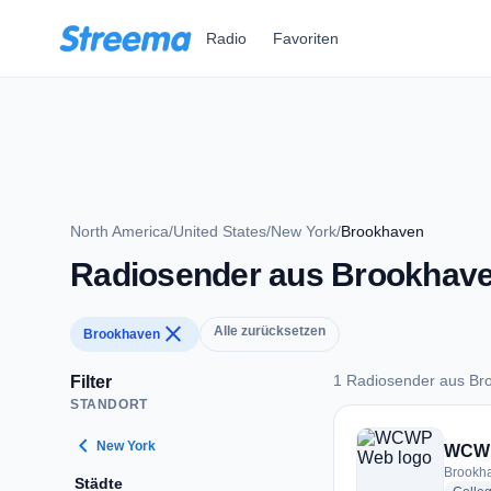
Zum Hauptinhalt springen
Radio
Favoriten
North America
/
United States
/
New York
/
Brookhaven
Radiosender aus Brookhav
close
Alle zurücksetzen
Brookhaven
1 Radiosender aus Br
Filter
STANDORT
1 Radiosender aus 
chevron_left
New York
WCW
Brookha
Städte