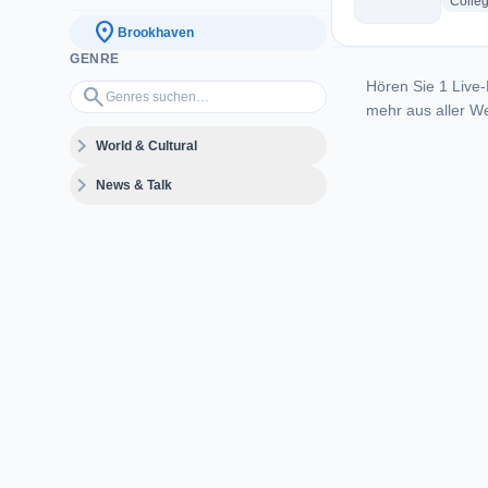
Colle
location_on
Brookhaven
GENRE
Hören Sie 1 Live-
Genres suchen…
search
mehr aus aller We
expand_more
World & Cultural
expand_more
News & Talk