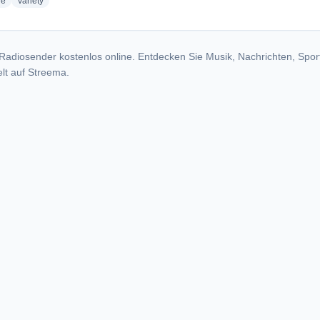
radio stations
radio stations
ge
Variety
Radiosender kostenlos online. Entdecken Sie Musik, Nachrichten, Spor
lt auf Streema.