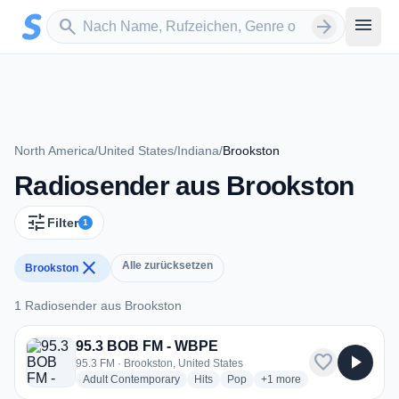
Zum Hauptinhalt springen
Sender suchen
menu
search
arrow_forward
North America
/
United States
/
Indiana
/
Brookston
Radiosender aus Brookston
tune
Filter
1
close
Alle zurücksetzen
Brookston
1 Radiosender aus Brookston
1 Radiosender aus Brookston
95.3 BOB FM - WBPE
favorite
play_arrow
95.3 FM · Brookston, United States
radio stations
radio stations
radio stations
more genres for 95.3 BO
Adult Contemporary
Hits
Pop
+1
more