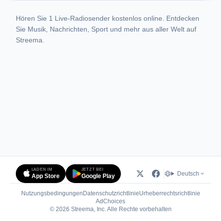
Hören Sie 1 Live-Radiosender kostenlos online. Entdecken
Sie Musik, Nachrichten, Sport und mehr aus aller Welt auf
Streema.
LADEN IM
JETZT BEI
Deutsch
App Store
Google Play
Nutzungsbedingungen
Datenschutzrichtlinie
Urheberrechtsrichtlinie
(öffnet in neuem Tab)
AdChoices
© 2026 Streema, Inc. Alle Rechte vorbehalten