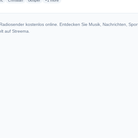
radio stations
radio stations
radio stations
more genres for There Is Peace
ic
Christian
Gospel
+1
more
Radiosender kostenlos online. Entdecken Sie Musik, Nachrichten, Spor
lt auf Streema.