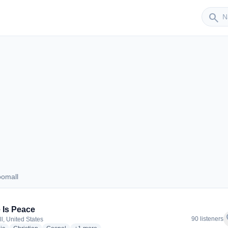
Sender
search
oomall
Broomall
 Is Peace
f
90 listeners
l, United States