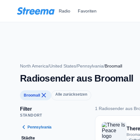
Zum Hauptinhalt springen
Radio
Favoriten
North America
/
United States
/
Pennsylvania
/
Broomall
Radiosender aus Broomall
close
Alle zurücksetzen
Broomall
1 Radiosender aus Br
Filter
STANDORT
1 Radiosender aus 
chevron_left
Pennsylvania
There
Broomal
Städte