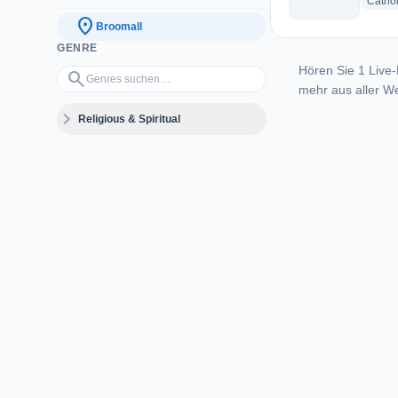
Cathol
location_on
Broomall
GENRE
Hören Sie 1 Live-
Genres suchen…
search
mehr aus aller We
expand_more
Religious & Spiritual