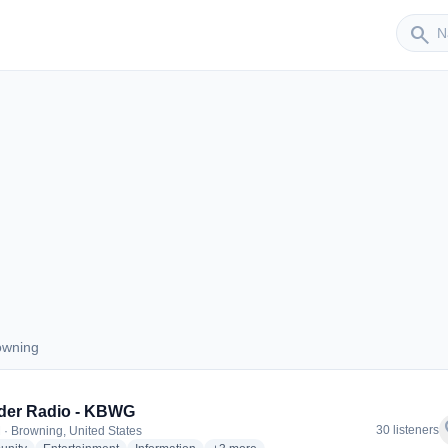
Sender
search
owning
Browning
der Radio - KBWG
f
30 listeners
 · Browning, United States