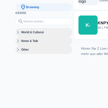
Commu
location_on
Browning
GENRE
Genres suchen…
search
KNPY 
K-
88.1 FM
expand_more
World & Cultural
expand_more
News & Talk
Hören Sie 2 Live-
expand_more
Other
mehr aus aller We