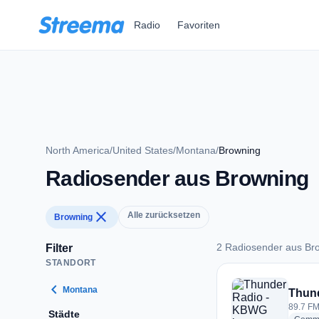
Zum Hauptinhalt springen
Radio
Favoriten
North America
/
United States
/
Montana
/
Browning
Radiosender aus Browning
close
Alle zurücksetzen
Browning
2 Radiosender aus Br
Filter
STANDORT
2 Radiosender aus 
chevron_left
Montana
Thun
89.7 FM
Städte