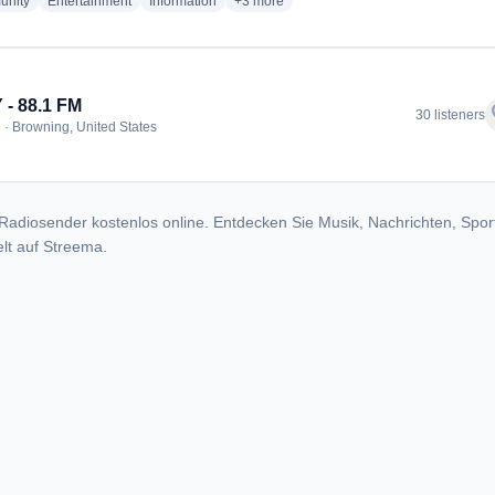
radio stations
radio stations
radio stations
more genres for Thunder Radio - KBWG
nity
Entertainment
Information
+3
more
- 88.1 FM
f
30 listeners
 · Browning, United States
Radiosender kostenlos online. Entdecken Sie Musik, Nachrichten, Spor
lt auf Streema.