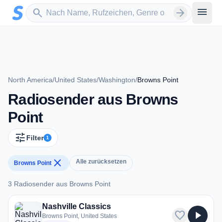
Zum Hauptinhalt springen
Sender suchen
menu
search
arrow_forward
North America
/
United States
/
Washington
/
Browns Point
Radiosender aus Browns
Point
tune
Filter
1
close
Alle zurücksetzen
Browns Point
3 Radiosender aus Browns Point
3 Radiosender aus Browns Point
Nashville Classics
favorite
play_arrow
Browns Point, United States