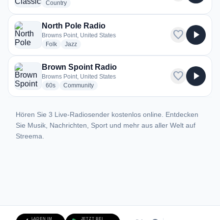
radio stations
Country
North Pole Radio
favorite
play_arrow
Browns Point, United States
radio stations
radio stations
Folk
Jazz
Brown Spoint Radio
favorite
play_arrow
Browns Point, United States
radio stations
radio stations
60s
Community
Hören Sie 3 Live-Radiosender kostenlos online. Entdecken
Sie Musik, Nachrichten, Sport und mehr aus aller Welt auf
Streema.
LADEN IM
JETZT BEI