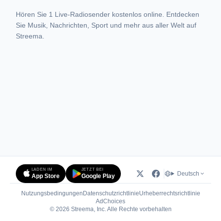
Hören Sie 1 Live-Radiosender kostenlos online. Entdecken
Sie Musik, Nachrichten, Sport und mehr aus aller Welt auf
Streema.
LADEN IM
JETZT BEI
Deutsch
App Store
Google Play
Nutzungsbedingungen
Datenschutzrichtlinie
Urheberrechtsrichtlinie
(öffnet in neuem Tab)
AdChoices
© 2026 Streema, Inc. Alle Rechte vorbehalten