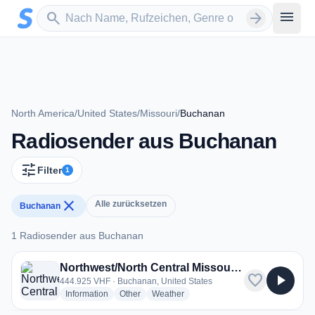
Zum Hauptinhalt springen
Sender suchen
menu
search
arrow_forward
North America
/
United States
/
Missouri
/
Buchanan
Radiosender aus Buchanan
tune
Filter
1
close
Alle zurücksetzen
Buchanan
1 Radiosender aus Buchanan
1 Radiosender aus Buchanan
Northwest/North Central Missouri Linked System
favorite
play_arrow
444.925 VHF · Buchanan, United States
radio stations
radio stations
radio stations
Information
Other
Weather