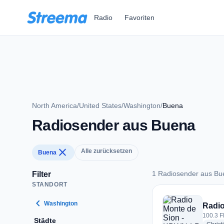
Zum Hauptinhalt springen
Radio
Favoriten
North America
/
United States
/
Washington
/
Buena
Radiosender aus Buena
close
Alle zurücksetzen
Buena
1 Radiosender aus Bu
Filter
STANDORT
1 Radiosender aus
chevron_left
Washington
Radio
100.3 F
Städte