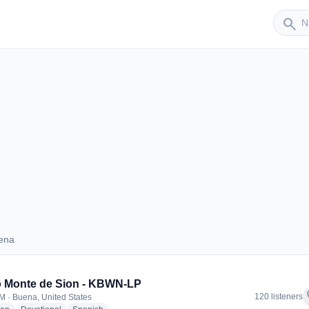
Sender
search
ena
 Buena
 Monte de Sion - KBWN-LP
f
120 listeners
M · Buena, United States