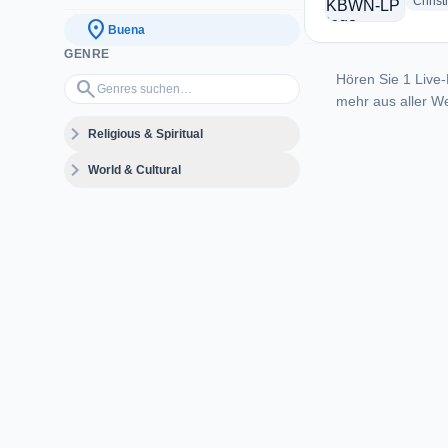
Christ
location_on
Buena
GENRE
Hören Sie 1 Live-
Genres suchen…
search
mehr aus aller We
expand_more
Religious & Spiritual
expand_more
World & Cultural