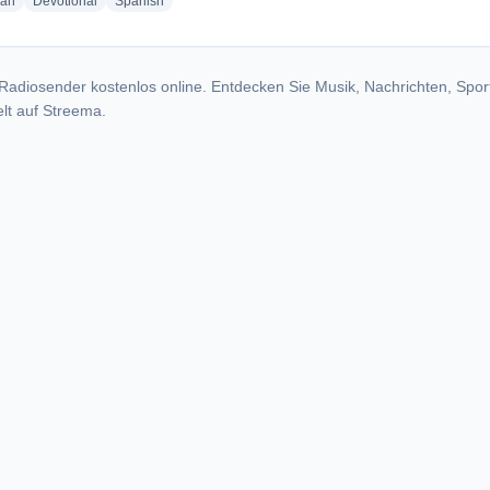
radio stations
radio stations
radio stations
ian
Devotional
Spanish
Radiosender kostenlos online. Entdecken Sie Musik, Nachrichten, Spor
lt auf Streema.