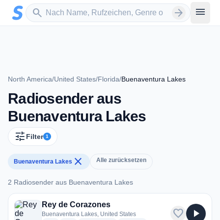
Zum Hauptinhalt springen
Sender suchen
menu
search
arrow_forward
North America
/
United States
/
Florida
/
Buenaventura Lakes
Radiosender aus
Buenaventura Lakes
tune
Filter
1
close
Alle zurücksetzen
Buenaventura Lakes
2 Radiosender aus Buenaventura Lakes
2 Radiosender aus Buenaventura Lakes
Rey de Corazones
favorite
play_arrow
Buenaventura Lakes, United States