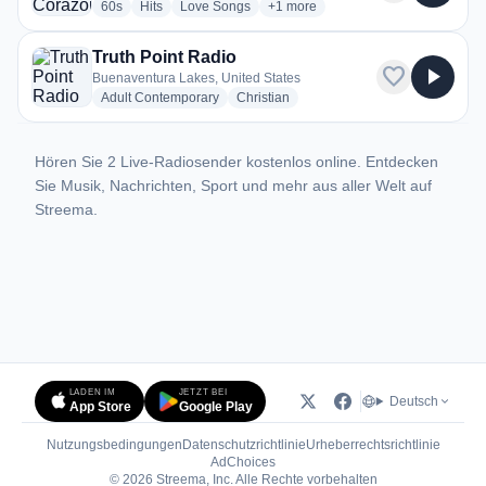
radio stations
radio stations
radio stations
more genres for Rey de Corazone
60s
Hits
Love Songs
+1
more
Truth Point Radio
favorite
play_arrow
Buenaventura Lakes, United States
radio stations
radio stations
Adult Contemporary
Christian
Hören Sie 2 Live-Radiosender kostenlos online. Entdecken
Sie Musik, Nachrichten, Sport und mehr aus aller Welt auf
Streema.
LADEN IM
JETZT BEI
Deutsch
App Store
Google Play
Nutzungsbedingungen
Datenschutzrichtlinie
Urheberrechtsrichtlinie
(öffnet in neuem Tab)
AdChoices
© 2026 Streema, Inc. Alle Rechte vorbehalten