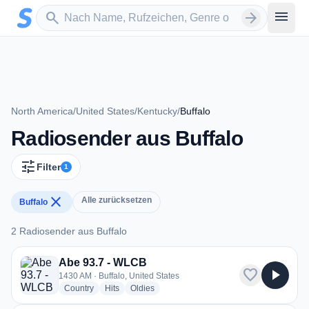
Zum Hauptinhalt springen
Sender suchen
menu
search
arrow_forward
North America
/
United States
/
Kentucky
/
Buffalo
Radiosender aus Buffalo
tune
Filter
1
close
Alle zurücksetzen
Buffalo
2 Radiosender aus Buffalo
2 Radiosender aus Buffalo
Abe 93.7 - WLCB
favorite
play_arrow
1430 AM · Buffalo, United States
radio stations
radio stations
radio stations
Country
Hits
Oldies