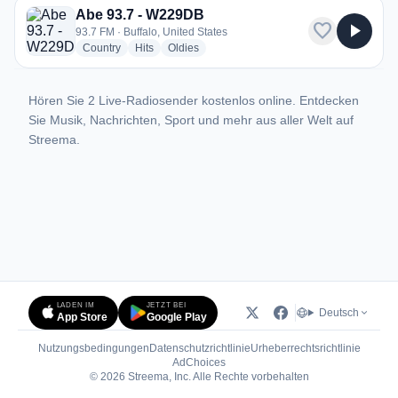
Abe 93.7 - W229DB
favorite
play_arrow
93.7 FM · Buffalo, United States
radio stations
radio stations
radio stations
Country
Hits
Oldies
Hören Sie 2 Live-Radiosender kostenlos online. Entdecken
Sie Musik, Nachrichten, Sport und mehr aus aller Welt auf
Streema.
LADEN IM
JETZT BEI
Deutsch
App Store
Google Play
Nutzungsbedingungen
Datenschutzrichtlinie
Urheberrechtsrichtlinie
(öffnet in neuem Tab)
AdChoices
© 2026 Streema, Inc. Alle Rechte vorbehalten