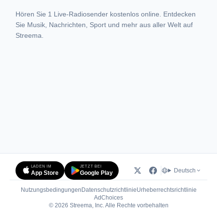
Hören Sie 1 Live-Radiosender kostenlos online. Entdecken
Sie Musik, Nachrichten, Sport und mehr aus aller Welt auf
Streema.
LADEN IM
JETZT BEI
Deutsch
App Store
Google Play
Nutzungsbedingungen
Datenschutzrichtlinie
Urheberrechtsrichtlinie
(öffnet in neuem Tab)
AdChoices
© 2026 Streema, Inc. Alle Rechte vorbehalten