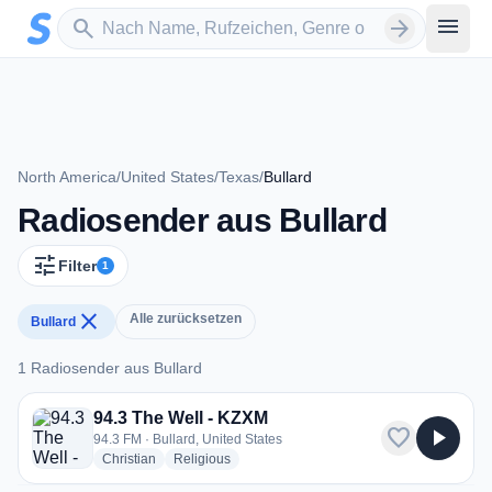
Zum Hauptinhalt springen
Sender suchen
menu
search
arrow_forward
North America
/
United States
/
Texas
/
Bullard
Radiosender aus Bullard
tune
Filter
1
close
Alle zurücksetzen
Bullard
1 Radiosender aus Bullard
1 Radiosender aus Bullard
94.3 The Well - KZXM
favorite
play_arrow
94.3 FM · Bullard, United States
radio stations
radio stations
Christian
Religious