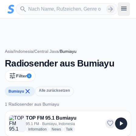
Zum Hauptinhalt springen
Sender suchen
menu
search
arrow_forward
Asia
/
Indonesia
/
Central Java
/
Bumiayu
Radiosender aus Bumiayu
tune
Filter
1
close
Alle zurücksetzen
Bumiayu
1 Radiosender aus Bumiayu
1 Radiosender aus Bumiayu
TOP FM 95.1 Bumiayu
favorite
play_arrow
95.1 FM · Bumiayu, Indonesia
radio stations
radio stations
radio stations
Information
News
Talk