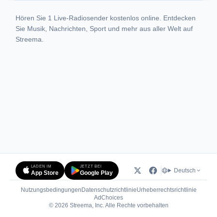
Hören Sie 1 Live-Radiosender kostenlos online. Entdecken
Sie Musik, Nachrichten, Sport und mehr aus aller Welt auf
Streema.
LADEN IM
JETZT BEI
Deutsch
App Store
Google Play
Nutzungsbedingungen
Datenschutzrichtlinie
Urheberrechtsrichtlinie
(öffnet in neuem Tab)
AdChoices
© 2026 Streema, Inc. Alle Rechte vorbehalten