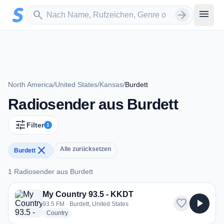
Zum Hauptinhalt springen
Sender suchen
menu
search
arrow_forward
North America
/
United States
/
Kansas
/
Burdett
Radiosender aus Burdett
tune
Filter
1
close
Alle zurücksetzen
Burdett
1 Radiosender aus Burdett
1 Radiosender aus Burdett
My Country 93.5 - KKDT
favorite
play_arrow
93.5 FM · Burdett, United States
radio stations
Country