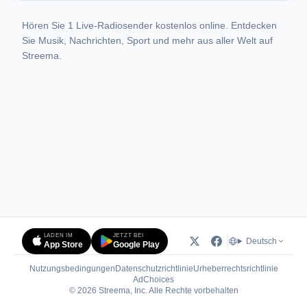
Hören Sie 1 Live-Radiosender kostenlos online. Entdecken
Sie Musik, Nachrichten, Sport und mehr aus aller Welt auf
Streema.
LADEN IM
JETZT BEI
Deutsch
App Store
Google Play
Nutzungsbedingungen
Datenschutzrichtlinie
Urheberrechtsrichtlinie
(öffnet in neuem Tab)
AdChoices
© 2026 Streema, Inc. Alle Rechte vorbehalten