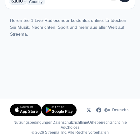
radio stations
Country
Hören Sie 1 Live-Radiosender kostenlos online. Entdecken
Sie Musik, Nachrichten, Sport und mehr aus aller Welt auf
Streema.
LADEN IM
JETZT BEI
Deutsch
App Store
Google Play
Nutzungsbedingungen
Datenschutzrichtlinie
Urheberrechtsrichtlinie
(öffnet in neuem Tab)
AdChoices
© 2026 Streema, Inc. Alle Rechte vorbehalten