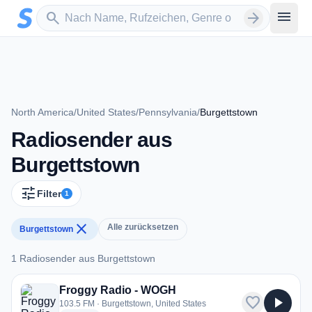
Zum Hauptinhalt springen
Sender suchen
menu
search
arrow_forward
North America
/
United States
/
Pennsylvania
/
Burgettstown
Radiosender aus
Burgettstown
tune
Filter
1
close
Alle zurücksetzen
Burgettstown
1 Radiosender aus Burgettstown
1 Radiosender aus Burgettstown
Froggy Radio - WOGH
favorite
play_arrow
103.5 FM · Burgettstown, United States