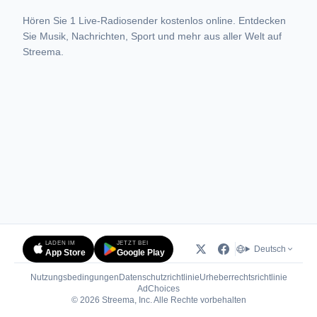
Hören Sie 1 Live-Radiosender kostenlos online. Entdecken
Sie Musik, Nachrichten, Sport und mehr aus aller Welt auf
Streema.
LADEN IM
JETZT BEI
Deutsch
App Store
Google Play
Nutzungsbedingungen
Datenschutzrichtlinie
Urheberrechtsrichtlinie
(öffnet in neuem Tab)
AdChoices
© 2026 Streema, Inc. Alle Rechte vorbehalten