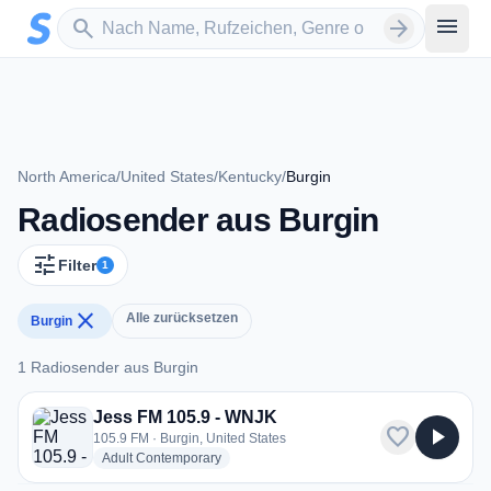
Zum Hauptinhalt springen
Sender suchen
menu
search
arrow_forward
North America
/
United States
/
Kentucky
/
Burgin
Radiosender aus Burgin
tune
Filter
1
close
Alle zurücksetzen
Burgin
1 Radiosender aus Burgin
1 Radiosender aus Burgin
Jess FM 105.9 - WNJK
favorite
play_arrow
105.9 FM · Burgin, United States
radio stations
Adult Contemporary