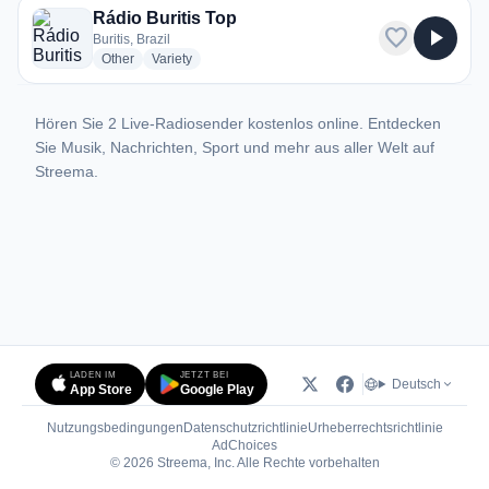
Rádio Buritis Top
favorite
play_arrow
Buritis, Brazil
radio stations
radio stations
Other
Variety
Hören Sie 2 Live-Radiosender kostenlos online. Entdecken
Sie Musik, Nachrichten, Sport und mehr aus aller Welt auf
Streema.
LADEN IM
JETZT BEI
Deutsch
App Store
Google Play
Nutzungsbedingungen
Datenschutzrichtlinie
Urheberrechtsrichtlinie
(öffnet in neuem Tab)
AdChoices
© 2026 Streema, Inc. Alle Rechte vorbehalten