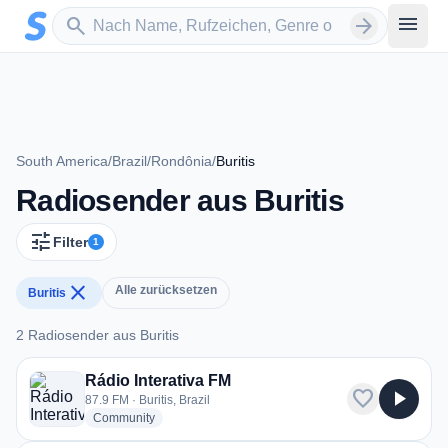
Zum Hauptinhalt springen
Sender suchen
menu
search
arrow_forward
South America
/
Brazil
/
Rondônia
/
Buritis
Radiosender aus Buritis
tune
Filter
1
close
Alle zurücksetzen
Buritis
2 Radiosender aus Buritis
2 Radiosender aus Buritis
Rádio Interativa FM
favorite
play_arrow
87.9 FM · Buritis, Brazil
radio stations
Community