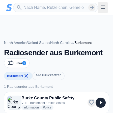
Zum Hauptinhalt springen
Sender suchen
menu
search
arrow_forward
North America
/
United States
/
North Carolina
/
Burkemont
Radiosender aus Burkemont
tune
Filter
1
close
Alle zurücksetzen
Burkemont
1 Radiosender aus Burkemont
1 Radiosender aus Burkemont
Burke County Public Safety
favorite
play_arrow
VHF · Burkemont, United States
radio stations
radio stations
Information
Police