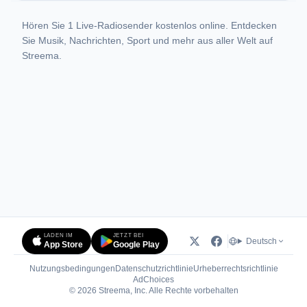
Hören Sie 1 Live-Radiosender kostenlos online. Entdecken
Sie Musik, Nachrichten, Sport und mehr aus aller Welt auf
Streema.
LADEN IM
JETZT BEI
Deutsch
App Store
Google Play
Nutzungsbedingungen
Datenschutzrichtlinie
Urheberrechtsrichtlinie
(öffnet in neuem Tab)
AdChoices
© 2026 Streema, Inc. Alle Rechte vorbehalten